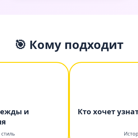
🎯 Кому подходит
дежды и
Кто хочет узна
ия
 стиль
Истор