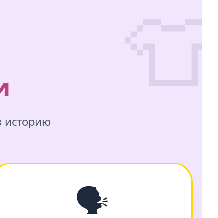

и
в историю
🗣️