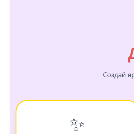
Создай я
✨