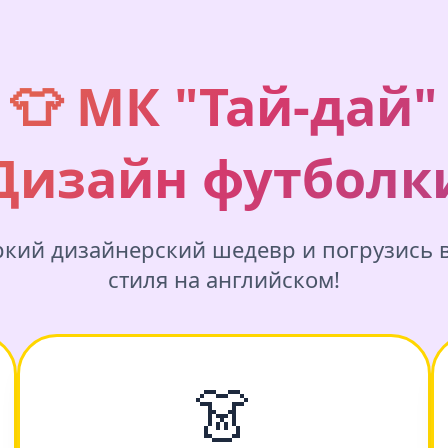
👕 МК "Тай-дай"
Дизайн футболк
ркий дизайнерский шедевр и погрузись 
стиля на английском!
👗