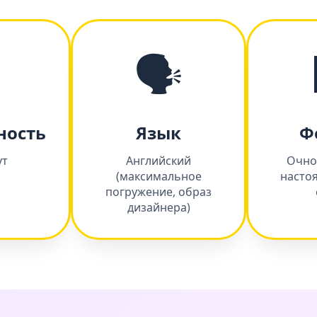
⏰
🗣️
ность
Язык
Ф
ут
Английский
Очно
(максимальное
настоя
погружение, образ
дизайнера)